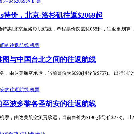
机票
us特价，北京-洛杉矶往返$2069起
优选经济舱特惠!北京至洛杉矶航线，单程票价仅需$1055起，往返更划算，$
机票
西雅图与中国台北之间的往返航线
由达美航空承运，当前票价为$690(指导价$757)。 出行时段为 202
机票
纽约至波多黎各圣胡安的往返航线
票，由达美航空负责承运，当前售价为$196(指导价$278)。 出行时间范
信用卡/金融