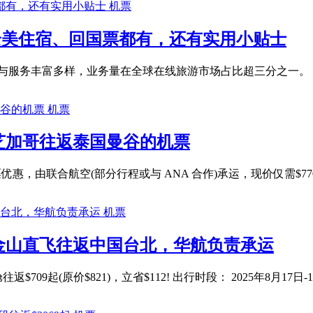
机票
扣，全美住宿、回国票都有，还有实用小贴士
与服务丰富多样，业务量在全球在线旅游市场占比超三分之一。 Expedia 优势 
机票
从芝加哥往返泰国曼谷的机票
惠，由联合航空(部分行程或与 ANA 合作)承运，现价仅需$770(原价
机票
旧金山直飞往返中国台北，华航负责承运
$709起(原价$821)，立省$112! 出行时段： 2025年8月17日-