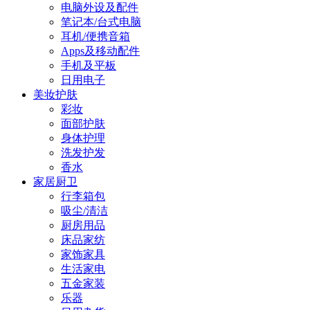
电脑外设及配件
笔记本/台式电脑
耳机/便携音箱
Apps及移动配件
手机及平板
日用电子
美妆护肤
彩妆
面部护肤
身体护理
洗发护发
香水
家居厨卫
行李箱包
吸尘/清洁
厨房用品
床品家纺
家饰家具
生活家电
五金家装
乐器