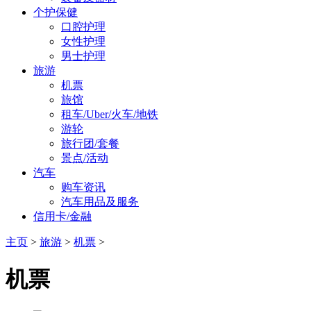
个护保健
口腔护理
女性护理
男士护理
旅游
机票
旅馆
租车/Uber/火车/地铁
游轮
旅行团/套餐
景点/活动
汽车
购车资讯
汽车用品及服务
信用卡/金融
主页
>
旅游
>
机票
>
机票