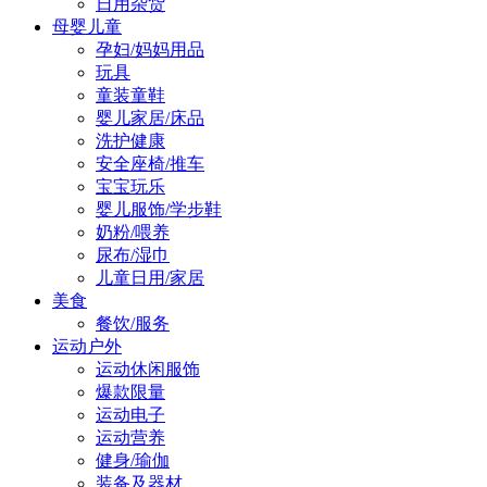
日用杂货
母婴儿童
孕妇/妈妈用品
玩具
童装童鞋
婴儿家居/床品
洗护健康
安全座椅/推车
宝宝玩乐
婴儿服饰/学步鞋
奶粉/喂养
尿布/湿巾
儿童日用/家居
美食
餐饮/服务
运动户外
运动休闲服饰
爆款限量
运动电子
运动营养
健身/瑜伽
装备及器材