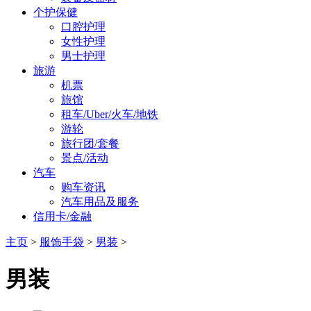
个护保健
口腔护理
女性护理
男士护理
旅游
机票
旅馆
租车/Uber/火车/地铁
游轮
旅行团/套餐
景点/活动
汽车
购车资讯
汽车用品及服务
信用卡/金融
主页
>
服饰手袋
>
男装
>
男装