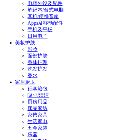
电脑外设及配件
笔记本/台式电脑
耳机/便携音箱
Apps及移动配件
手机及平板
日用电子
美妆护肤
彩妆
面部护肤
身体护理
洗发护发
香水
家居厨卫
行李箱包
吸尘/清洁
厨房用品
床品家纺
家饰家具
生活家电
五金家装
乐器