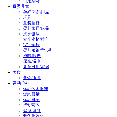
日用杂货
母婴儿童
孕妇/妈妈用品
玩具
童装童鞋
婴儿家居/床品
洗护健康
安全座椅/推车
宝宝玩乐
婴儿服饰/学步鞋
奶粉/喂养
尿布/湿巾
儿童日用/家居
美食
餐饮/服务
运动户外
运动休闲服饰
爆款限量
运动电子
运动营养
健身/瑜伽
装备及器材