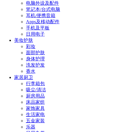
电脑外设及配件
笔记本/台式电脑
耳机/便携音箱
Apps及移动配件
手机及平板
日用电子
美妆护肤
彩妆
面部护肤
身体护理
洗发护发
香水
家居厨卫
行李箱包
吸尘/清洁
厨房用品
床品家纺
家饰家具
生活家电
五金家装
乐器