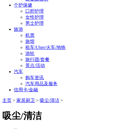
个护保健
口腔护理
女性护理
男士护理
旅游
机票
旅馆
租车/Uber/火车/地铁
游轮
旅行团/套餐
景点/活动
汽车
购车资讯
汽车用品及服务
信用卡/金融
主页
>
家居厨卫
>
吸尘/清洁
>
吸尘/清洁