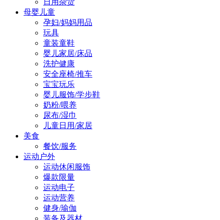
日用杂货
母婴儿童
孕妇/妈妈用品
玩具
童装童鞋
婴儿家居/床品
洗护健康
安全座椅/推车
宝宝玩乐
婴儿服饰/学步鞋
奶粉/喂养
尿布/湿巾
儿童日用/家居
美食
餐饮/服务
运动户外
运动休闲服饰
爆款限量
运动电子
运动营养
健身/瑜伽
装备及器材