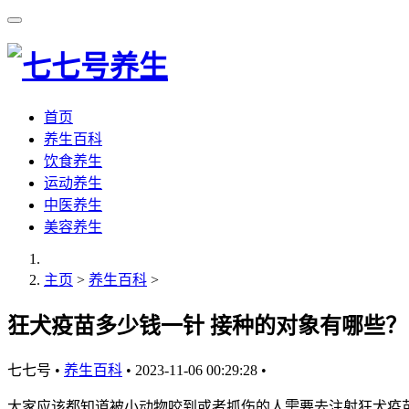
首页
养生百科
饮食养生
运动养生
中医养生
美容养生
主页
>
养生百科
>
狂犬疫苗多少钱一针 接种的对象有哪些？
七七号
•
养生百科
•
2023-11-06 00:29:28
•
大家应该都知道被小动物咬到或者抓伤的人需要去注射狂犬疫