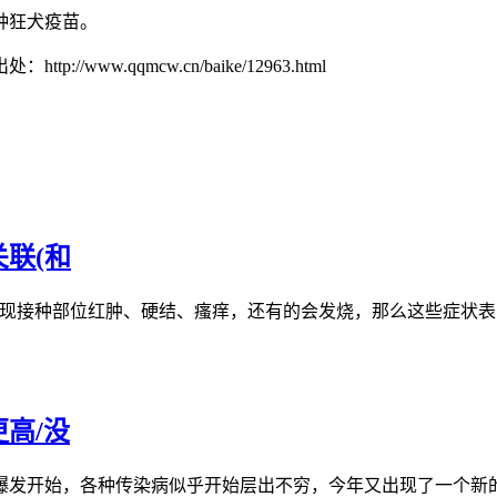
种狂犬疫苗。
w.qqmcw.cn/baike/12963.html
联(和
接种部位红肿、硬结、瘙痒，还有的会发烧，那么这些症状表明自
高/没
发开始，各种传染病似乎开始层出不穷，今年又出现了一个新的流