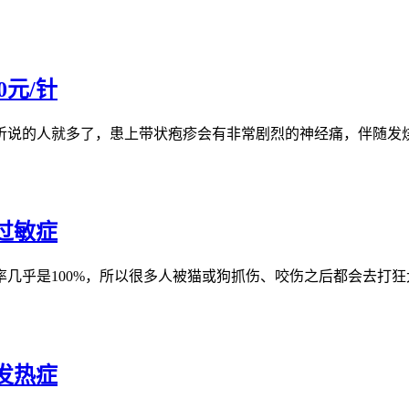
元/针
说的人就多了，患上带状疱疹会有非常剧烈的神经痛，伴随发烧、
过敏症
乎是100%，所以很多人被猫或狗抓伤、咬伤之后都会去打狂犬
发热症